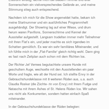
Sonnenschein ein vielversprechendes Gelände an, und meine
Stimmung stieg auch entsprechend.
Nachdem ich mich für die Show angemeldet hatte, bekam ich
meine Startnummer und ein ausführliches Programmheft
ausgehändigt. Der Showring lag auf einer Wiese, und drum
herum waren Pavillons, Sonnenschirme und Kennel der
Aussteller aufgestellt. Langsam trudelten immer mehr Teilnehmer
mit ihren Flat’s ein, und jeder machte es sich irgendwo im
Schatten gemütlich. Es war ein sehr familiäres Miteinander, und
ich fühlte mich in der „Flat-Familie“ gleich richtig wohl. Dann ging
es fast nach Zeitplan auch schon mit dem Richten los.
Der Richter Jef Verrees begutachtete unsere Hunde mit
geschultem Auge, wechselte mit den Ausstellenden ein paar
Worte und fragte, wie alt der Hund sei. Ich stellte Envy in der
Gebrauchshundeklasse mit 8 weiteren Rüden aus, u.a. auch
Claudia Rosker (die Züchte- rin von Envy) mit ihrem Fudge und
Natascha mit ihrem Ashes of St. Helens Rüden Ice. Wir sahen
uns nicht als Konkurrenten, sondern hatten einfach Spaß
miteinander.
In der Gebrauchshundeklasse der Rüden belegten: