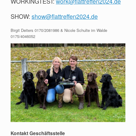
WORKINGTEST:
work@flattreffen2024.de
SHOW:
show@flattreffen2024.de
Birgit Deiters
0170/2081986
& Nicole Schulte im Walde
0175/4046052
Kontakt Geschäftsstelle