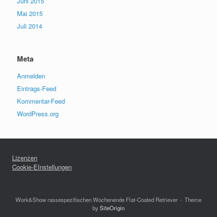
Juni 2015
Mai 2015
Juli 2014
Meta
Anmelden
Eintrags-Feed
Kommentar-Feed
WordPress.org
Lizenzen
Cookie-EInstellungen
Work&Show rassespezifischen Wochenende Flat-Coated Retriever
Theme
by
SiteOrigin