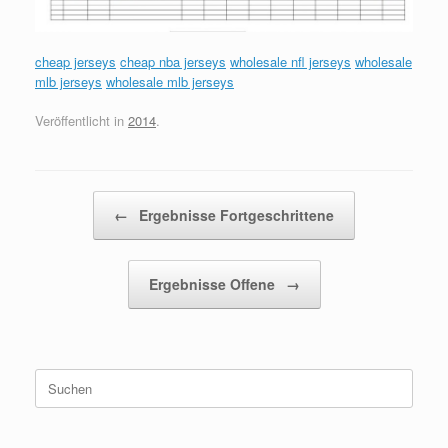
cheap jerseys
cheap nba jerseys
wholesale nfl jerseys
wholesale
mlb jerseys
wholesale mlb jerseys
Veröffentlicht in
2014
.
Beitragsnavigation
←
Ergebnisse Fortgeschrittene
Ergebnisse Offene
→
Suchen
nach: