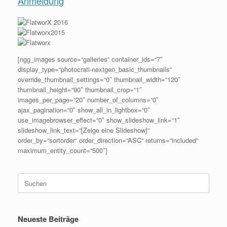
Anmeldung
[ngg_images source=“galleries“ container_ids=“7″
display_type=“photocrati-nextgen_basic_thumbnails“
override_thumbnail_settings=“0″ thumbnail_width=“120″
thumbnail_height=“90″ thumbnail_crop=“1″
images_per_page=“20″ number_of_columns=“0″
ajax_pagination=“0″ show_all_in_lightbox=“0″
use_imagebrowser_effect=“0″ show_slideshow_link=“1″
slideshow_link_text=“[Zeige eine Slideshow]“
order_by=“sortorder“ order_direction=“ASC“ returns=“included“
maximum_entity_count=“500″]
Suchen
nach:
Neueste Beiträge