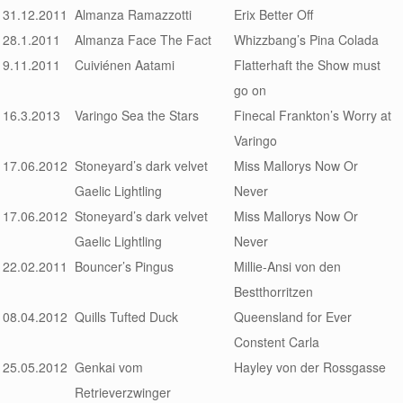
31.12.2011
Almanza Ramazzotti
Erix Better Off
28.1.2011
Almanza Face The Fact
Whizzbang’s Pina Colada
9.11.2011
Cuiviénen Aatami
Flatterhaft the Show must
go on
16.3.2013
Varingo Sea the Stars
Finecal Frankton’s Worry at
Varingo
17.06.2012
Stoneyard’s dark velvet
Miss Mallorys Now Or
Gaelic Lightling
Never
17.06.2012
Stoneyard’s dark velvet
Miss Mallorys Now Or
Gaelic Lightling
Never
22.02.2011
Bouncer’s Pingus
Millie-Ansi von den
Bestthorritzen
08.04.2012
Quills Tufted Duck
Queensland for Ever
Constent Carla
25.05.2012
Genkai vom
Hayley von der Rossgasse
Retrieverzwinger