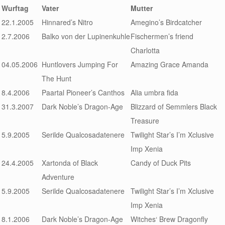
Wurftag
Vater
Mutter
22.1.2005
Hinnared’s Nitro
Amegino’s Birdcatcher
2.7.2006
Balko von der Lupinenkuhle
Fischermen’s friend
Charlotta
04.05.2006
Huntlovers Jumping For
Amazing Grace Amanda
The Hunt
8.4.2006
Paartal Pioneer’s Canthos
Alia umbra fida
31.3.2007
Dark Noble’s Dragon-Age
Blizzard of Semmlers Black
Treasure
5.9.2005
Serilde Qualcosadatenere
Twilight Star’s I’m Xclusive
Imp Xenia
24.4.2005
Xartonda of Black
Candy of Duck Pits
Adventure
5.9.2005
Serilde Qualcosadatenere
Twilight Star’s I’m Xclusive
Imp Xenia
8.1.2006
Dark Noble’s Dragon-Age
Witches‘ Brew Dragonfly