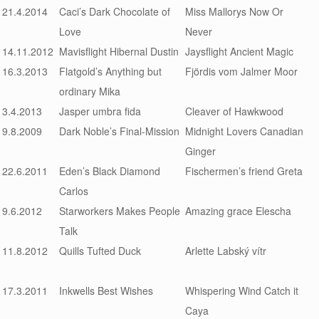
21.4.2014
Caci’s Dark Chocolate of
Miss Mallorys Now Or
Love
Never
14.11.2012
Mavisflight Hibernal Dustin
Jaysflight Ancient Magic
16.3.2013
Flatgold’s Anything but
Fjördis vom Jalmer Moor
ordinary Mika
3.4.2013
Jasper umbra fida
Cleaver of Hawkwood
9.8.2009
Dark Noble’s Final-Mission
Midnight Lovers Canadian
Ginger
22.6.2011
Eden’s Black Diamond
Fischermen’s friend Greta
Carlos
9.6.2012
Starworkers Makes People
Amazing grace Elescha
Talk
11.8.2012
Quills Tufted Duck
Arlette Labský vítr
17.3.2011
Inkwells Best Wishes
Whispering Wind Catch it
Caya