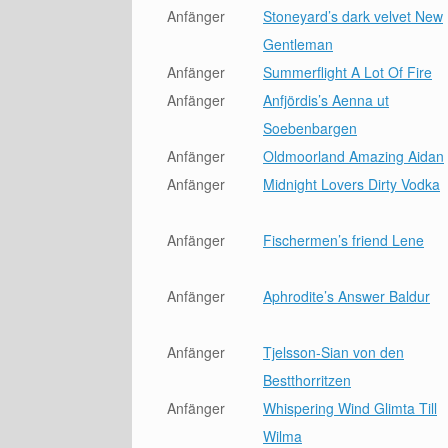
Anfänger
Stoneyard’s dark velvet New
Gentleman
Anfänger
Summerflight A Lot Of Fire
Anfänger
Anfjördis’s Aenna ut
Soebenbargen
Anfänger
Oldmoorland Amazing Aidan
Anfänger
Midnight Lovers Dirty Vodka
Anfänger
Fischermen’s friend Lene
Anfänger
Aphrodite’s Answer Baldur
Anfänger
Tjelsson-Sian von den
Bestthorritzen
Anfänger
Whispering Wind Glimta Till
Wilma