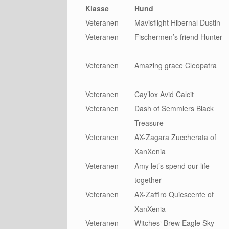
Klasse
Hund
Veteranen
Mavisflight Hibernal Dustin
Veteranen
Fischermen’s friend Hunter
Veteranen
Amazing grace Cleopatra
Veteranen
Cay’lox Avid Calcit
Veteranen
Dash of Semmlers Black
Treasure
Veteranen
AX-Zagara Zuccherata of
XanXenia
Veteranen
Amy let’s spend our life
together
Veteranen
AX-Zaffiro Quiescente of
XanXenia
Veteranen
Witches‘ Brew Eagle Sky