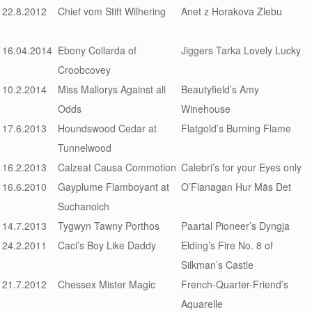
22.8.2012
Chief vom Stift Wilhering
Anet z Horakova Zlebu
16.04.2014
Ebony Collarda of
Jiggers Tarka Lovely Lucky
Croobcovey
10.2.2014
Miss Mallorys Against all
Beautyfield’s Amy
Odds
Winehouse
17.6.2013
Houndswood Cedar at
Flatgold’s Burning Flame
Tunnelwood
16.2.2013
Calzeat Causa Commotion
Calebri’s for your Eyes only
16.6.2010
Gayplume Flamboyant at
O’Flanagan Hur Mäs Det
Suchanoich
14.7.2013
Tygwyn Tawny Porthos
Paartal Pioneer’s Dyngja
24.2.2011
Caci’s Boy Like Daddy
Elding’s Fire No. 8 of
Silkman’s Castle
21.7.2012
Chessex Mister Magic
French-Quarter-Friend’s
Aquarelle