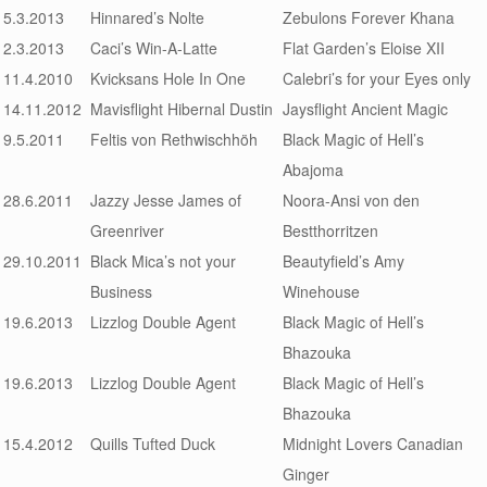
5.3.2013
Hinnared’s Nolte
Zebulons Forever Khana
2.3.2013
Caci’s Win-A-Latte
Flat Garden’s Eloise XII
11.4.2010
Kvicksans Hole In One
Calebri’s for your Eyes only
14.11.2012
Mavisflight Hibernal Dustin
Jaysflight Ancient Magic
9.5.2011
Feltis von Rethwischhöh
Black Magic of Hell’s
Abajoma
28.6.2011
Jazzy Jesse James of
Noora-Ansi von den
Greenriver
Bestthorritzen
29.10.2011
Black Mica’s not your
Beautyfield’s Amy
Business
Winehouse
19.6.2013
Lizzlog Double Agent
Black Magic of Hell’s
Bhazouka
19.6.2013
Lizzlog Double Agent
Black Magic of Hell’s
Bhazouka
15.4.2012
Quills Tufted Duck
Midnight Lovers Canadian
Ginger